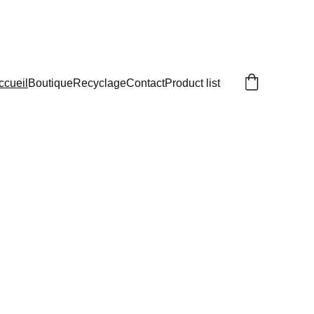
 !
ccueil
Boutique
Recyclage
Contact
Product list