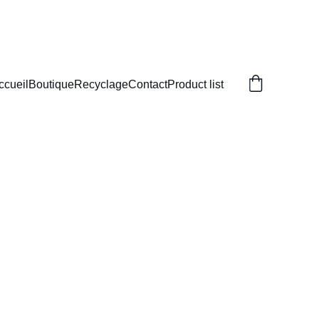
 !
ccueil
Boutique
Recyclage
Contact
Product list